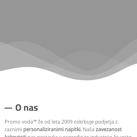
O nas
Promo voda™ že od leta 2009 oskrbuje podjetja z
raznimi
personaliziranimi napitki.
Naša
zavezanost