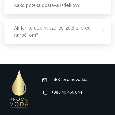
Kako poteka dostava izdelkov?
Ali lahko dobim vzorec izdelka pred
naročilom?
info@promovoda.si
+386 40 466 844