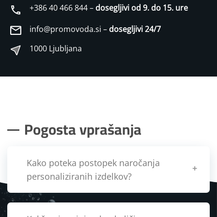
+386 40 466 844 –
dosegljivi od 9. do 15. ure
info@promovoda.si –
dosegljivi 24/7
1000 Ljubljana
Pogosta vprašanja
Kako poteka postopek naročanja
personaliziranih izdelkov?