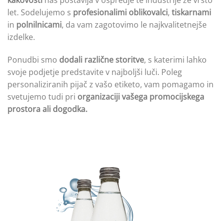
kakovosti
nas postavlja v ospredje te industrije že vrsto
let. Sodelujemo s
profesionalimi oblikovalci
,
tiskarnami
in
polnilnicami
, da vam zagotovimo le najkvalitetnejše
izdelke.
Ponudbi smo
dodali različne storitve
, s katerimi lahko
svoje podjetje predstavite v najboljši luči. Poleg
personaliziranih pijač z vašo etiketo, vam pomagamo in
svetujemo tudi pri
organizaciji vašega promocijskega
prostora ali dogodka.